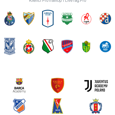
Klienci ProTrainUp i LiveTag.Pro